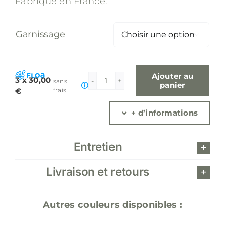
Fabriqué en France.
110,00 €
Garnissage

Ajouter au
3 x 30,00
sans
quantité
panier
€
frais
de
Coussin
+ d’informations
XXL
lin
lavé
Entretien
beige
sable
Livraison et retours
Autres couleurs disponibles :