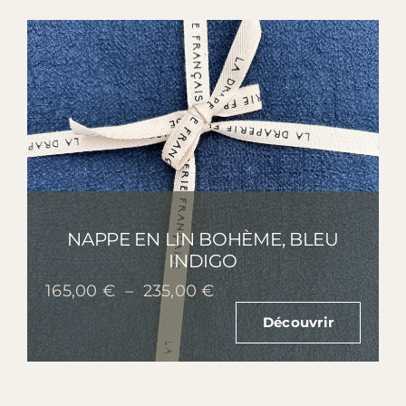
169,00 €
NAPPE EN LIN BOHÈME, BLEU
INDIGO
Plage
165,00
€
–
235,00
€
de
Découvrir
prix :
165,00 €
à
235,00 €