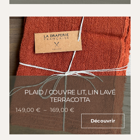
35,00 €
à
40,00 €
PLAID / COUVRE LIT, LIN LAVÉ
TERRACOTTA
Plage
149,00
€
–
169,00
€
de
Découvrir
prix :
149,00 €
à