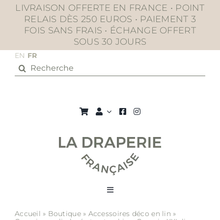
Passer
LIVRAISON OFFERTE EN FRANCE • POINT
au
RELAIS DÈS 250 EUROS • PAIEMENT 3
contenu
FOIS SANS FRAIS • ÉCHANGE OFFERT
SOUS 30 JOURS
EN
FR
Rechercher:
Toggle
Navigation
Accueil
»
Boutique
»
Accessoires déco en lin
»
La boutique