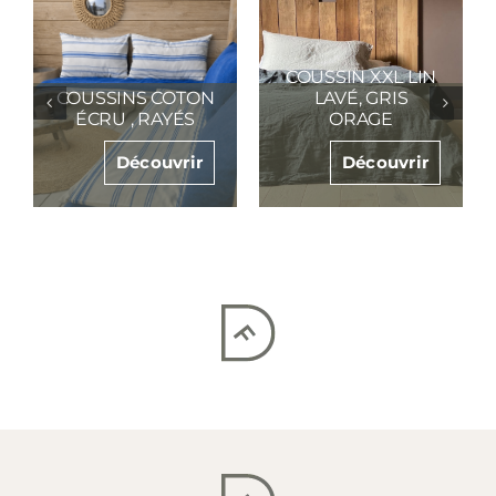
COUSSINS RAYÉS
COUSSIN XXL LIN
COTON BIO , DAIM
LAVÉ
ARGILE
TERRACOTTA
Découvrir
Découvrir