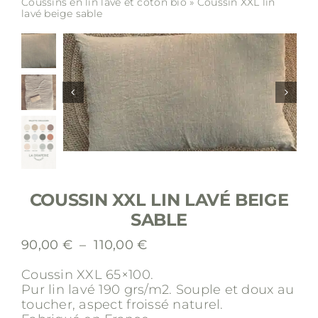
Coussins en lin lavé et coton bio
»
Coussin XXL lin
lavé beige sable
Soldes
Matières
Entretien
Partenaires
COUSSIN XXL LIN LAVÉ BEIGE
SABLE
La marque
Plage
90,00
€
–
110,00
€
de
Coussin XXL 65×100.
prix :
Pur lin lavé 190 grs/m2.
Souple et doux au
90,00 €
toucher, aspect froissé naturel.
à