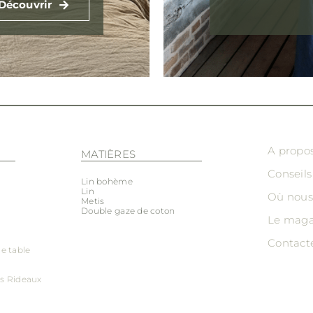
Découvrir
A propo
MATIÈRES
Conseils
Lin bohème
Lin
Où nous
Metis
Double gaze de coton
Le maga
Contact
de table
ds
Rideaux