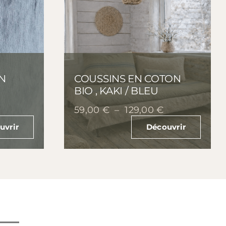
N
COUSSINS EN COTON
BIO , KAKI / BLEU
Plage
Plage
59,00
€
–
129,00
€
de
de
uvrir
Découvrir
prix :
prix :
99,00 €
59,00 €
à
à
169,00 €
129,00 €