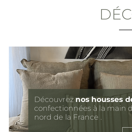
DÉ
Découvrez
nos housses d
confectionnées à la main d
nord de la France .