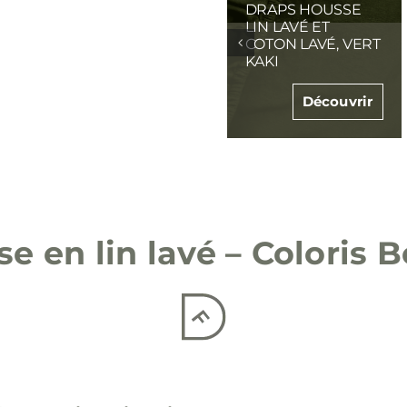
DRAPS HOUSSE
DRAPS HOUSSE
LIN LAVÉ ET
LIN LAVÉ ET
COTON LAVÉ, VERT
COTON LAVÉ,
EUCALYPTUS
BEIGE FICELLE
Découvrir
Découvrir
e en lin lavé – Coloris
B