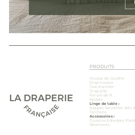
PRODUITS
Housse de couette
Drap housse
Taie d’oreiller
Drap plat
Parure de lit
Assises
Linge de table :
Nappes
Serviettes
Sets 
Torchons
Accessoires :
Coussins
Edredons
Plai
Vêtements