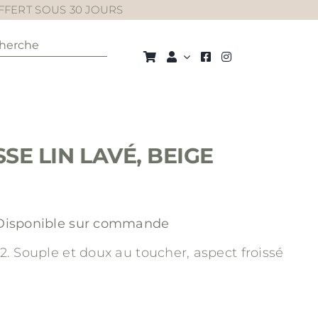
OFFERT SOUS 30 JOURS
cher:
E LIN LAVÉ, BEIGE
lage
Disponible sur commande
e
m2.
Souple et doux au toucher, aspect froissé
ix :
9,00 €
9,00 €