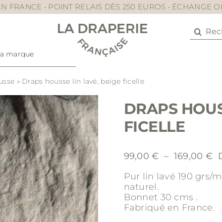
N FRANCE • POINT RELAIS DÈS 250 EUROS • ÉCHANGE 
Recher
La marque
usse
»
Draps housse lin lavé, beige ficelle
DRAPS HOUSS
FICELLE
P
99,00
€
–
169,00
€
d
Pur lin lavé 190 grs/
pr
naturel.
9
Bonnet 30 cms .
à
Fabriqué en France.
16