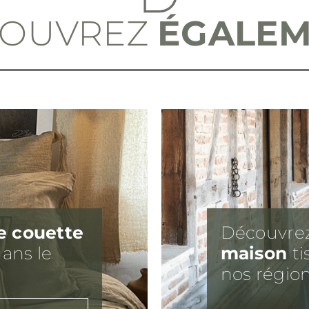
COUVREZ
ÉGALE
e couette
Découvre
ans le
maison
ti
nos région