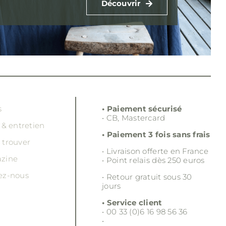
Découvrir
s
• Paiement sécurisé
• CB, Mastercard
 & entretien
• Paiement 3 fois sans frais
 trouver
• Livraison offerte en France
zine
• Point relais dès 250 euros
ez-nous
• Retour gratuit sous 30
jours
• Service client
• 00 33 (0)6 16 98 56 36
•