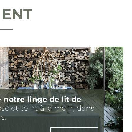
MENT
z
notre linge de lit
de
ssé et teint à la main, dans
s.