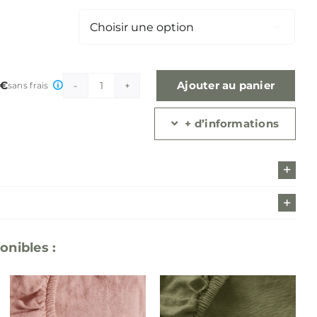

 €
Ajouter au panier
sans frais
quantité
de
Draps
+ d’informations
housse
lin
lavé,
beige
ficelle
onibles :