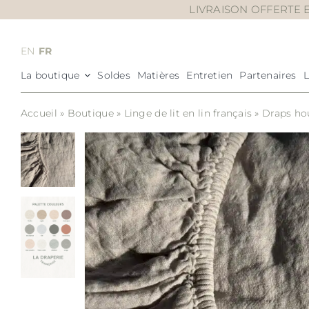
Passer
LIVRAISON OFFERTE E
au
contenu
EN
FR
La boutique
Soldes
Matières
Entretien
Partenaires
Accueil
»
Boutique
»
Linge de lit en lin français
»
Draps ho