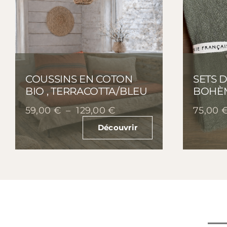
COUSSINS EN COTON
SETS D
BIO , TERRACOTTA/BLEU
BOHÈM
Plage
59,00
€
–
129,00
€
75,00
de
Découvrir
prix :
59,00 €
à
129,00 €