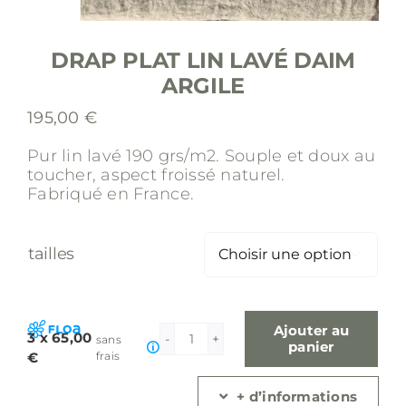
DRAP PLAT LIN LAVÉ DAIM
ARGILE
195,00
€
Pur lin lavé 190 grs/m2.
Souple et doux au
toucher, aspect froissé naturel.
Fabriqué en France.
tailles

Ajouter au
3 x 65,00
sans
quantité
panier
€
frais
de
Drap
+ d’informations
Plat