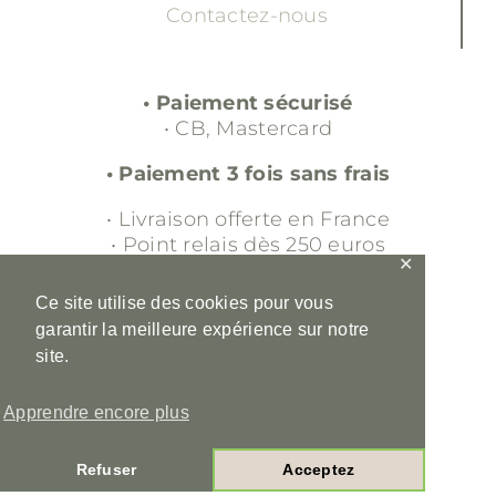
Contactez-nous
• Paiement sécurisé
• CB, Mastercard
• Paiement 3 fois sans frais
• Livraison offerte en France
• Point relais dès 250 euros
✕
• Retour gratuit sous 30 jours
Ce site utilise des cookies pour vous
garantir la meilleure expérience sur notre
• Service client
site.
• 00 33 (0)6 16 98 56 36
• contact@ladraperiefrancaise.fr
Apprendre encore plus
•
Mentions légales
•
CGV
Refuser
Acceptez