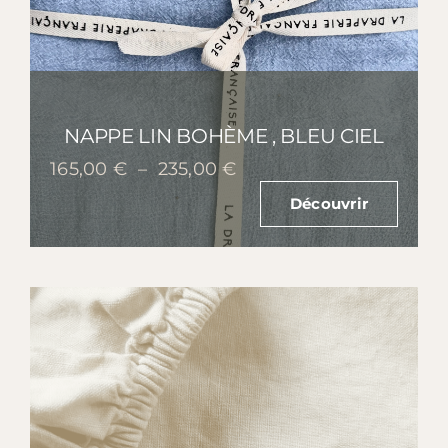
NAPPE LIN BOHÈME , BLEU CIEL
Plage
165,00
€
–
235,00
€
de
Découvrir
prix :
165,00 €
à
235,00 €