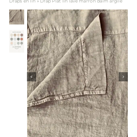
Draps en lin
»
Drap Plat lin lavé marron daim argile
Soldes
Matières
Entretien
Partenaires
La marque