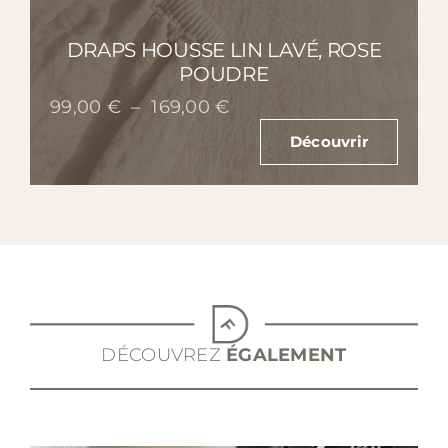
DRAPS HOUSSE LIN LAVÉ, ROSE
POUDRE
Plage
99,00
€
–
169,00
€
de
Découvrir
prix :
99,00 €
à
169,00 €
DÉCOUVREZ
ÉGALEMENT