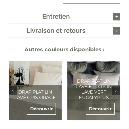
lin
lavé
Entretien
daim
argile
Livraison et retours
Autres couleurs disponibles :
DRAP PLAT LIN
LAVÉ ET COTON
DRAP PLAT LIN
LAVÉ VERT
LAVÉ GRIS ORAGE
EUCALYPTUS
Découvrir
Découvrir