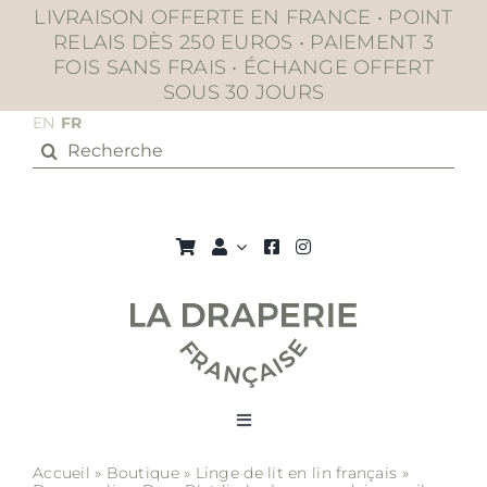
Passer
LIVRAISON OFFERTE EN FRANCE • POINT
au
RELAIS DÈS 250 EUROS • PAIEMENT 3
contenu
FOIS SANS FRAIS • ÉCHANGE OFFERT
SOUS 30 JOURS
EN
FR
Rechercher:
Toggle
Navigation
Accueil
»
Boutique
»
Linge de lit en lin français
»
La boutique