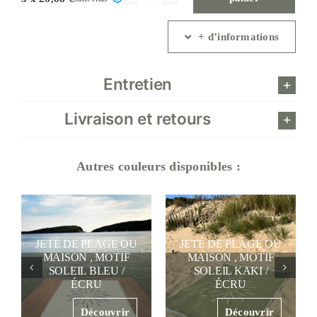
de
Edredon
+ d’informations
en
coton
écru
Entretien
rayé,
vert
Livraison et retours
eucalyptus
Autres couleurs disponibles :
JETÉ DE PLAGE OU
MAISON , MOTIF
ROBE EN DOUBLE
R
SOLEIL KAKI /
GAZE DE COTON ,
G
ÉCRU
BLEU ROY
Découvrir
Découvrir