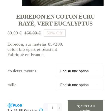
EDREDON EN COTON ÉCRU
RAYÉ, VERT EUCALYPTUS
80,00
€
160,00
€
50% Off
Le
Le
prix
prix
Édredon, sur matelas 85×200.
initial
actuel
coton bio épais et résistant
était :
est :
Fabriqué en France.
160,00 €.
80,00 €.
couleurs rayures

taille

Ajouter au
quantité
panier
3 x 26,68 €
sans frais