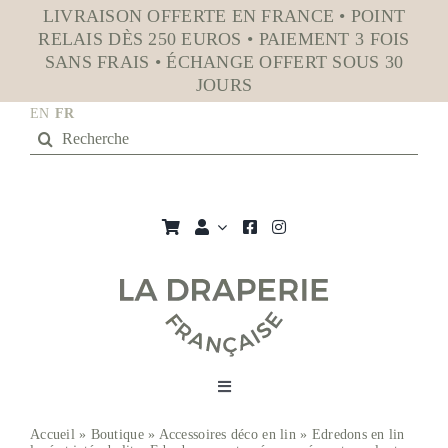
Passer
LIVRAISON OFFERTE EN FRANCE • POINT
au
RELAIS DÈS 250 EUROS • PAIEMENT 3 FOIS
contenu
SANS FRAIS • ÉCHANGE OFFERT SOUS 30
JOURS
EN
FR
Rechercher:
Toggle
Navigation
Accueil
»
Boutique
»
Accessoires déco en lin
»
Edredons en lin
La boutique