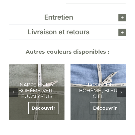
lin
bohème,
Entretien
bleu
indigo
Livraison et retours
Autres couleurs disponibles :
NAPPE EN LIN
BOHÈME, ROSE
RIDEAUX LIN
POUDRE
LAVÉ, KAKI
Découvrir
Découvrir