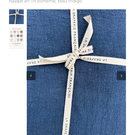
Nappe en lin bohème, bleu indigo
Soldes
Matières
Entretien
Partenaires
La marque