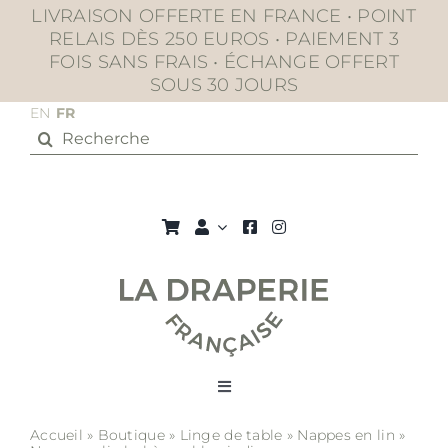
Passer
LIVRAISON OFFERTE EN FRANCE • POINT
au
RELAIS DÈS 250 EUROS • PAIEMENT 3
contenu
FOIS SANS FRAIS • ÉCHANGE OFFERT
SOUS 30 JOURS
EN
FR
Rechercher:
Toggle
Navigation
Accueil
»
Boutique
»
Linge de table
»
Nappes en lin
»
La boutique