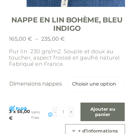
NAPPE EN LIN BOHÈME, BLEU
INDIGO
Plage
165,00
€
–
235,00
€
de
Pur lin 230 grs/m2.
Souple et doux au
prix :
toucher, aspect froissé et gaufré naturel.
165,00 €
Fabriqué en France.
à
235,00 €
Dimensions nappes

Ajouter au
3 x 55,00
sans
quantité
panier
€
frais
de
Nappe
+ d’informations
en