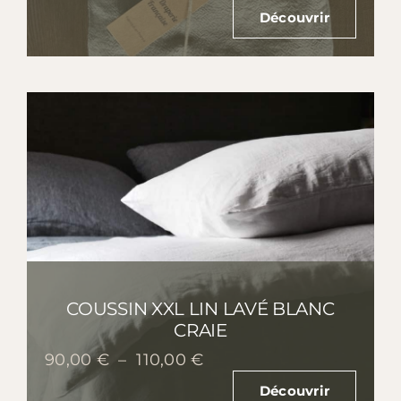
de
Découvrir
prix :
30,00 €
à
110,00 €
COUSSIN XXL LIN LAVÉ BLANC
CRAIE
Plage
90,00
€
–
110,00
€
de
Découvrir
prix :