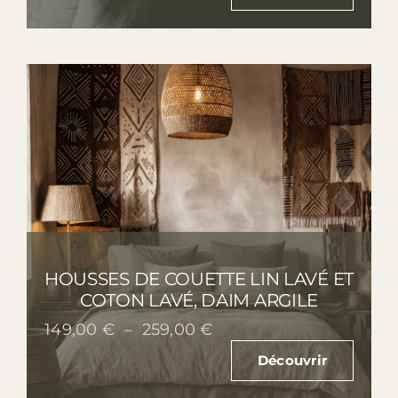
90,00 €
à
110,00 €
HOUSSES DE COUETTE LIN LAVÉ ET
COTON LAVÉ, DAIM ARGILE
Plage
149,00
€
–
259,00
€
de
Découvrir
prix :
149,00 €