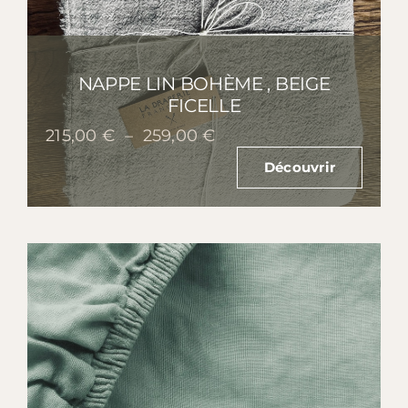
NAPPE LIN BOHÈME , BEIGE
FICELLE
Plage
215,00
€
–
259,00
€
de
Découvrir
prix :
215,00 €
à
259,00 €