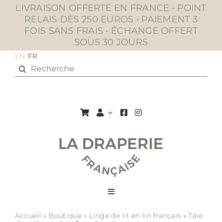
Passer
LIVRAISON OFFERTE EN FRANCE • POINT
au
RELAIS DÈS 250 EUROS • PAIEMENT 3
contenu
FOIS SANS FRAIS • ÉCHANGE OFFERT
SOUS 30 JOURS
EN
FR
Rechercher:
Toggle
Navigation
Accueil
»
Boutique
»
Linge de lit en lin français
»
Taie
La boutique