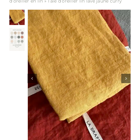
d’oreiller en lin
»
Taie d’oreiller lin lavé jaune curry
Soldes
Matières
Entretien
Partenaires
La marque