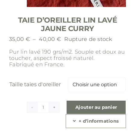
TAIE D’OREILLER LIN LAVÉ
JAUNE CURRY
Plage
35,00
€
–
40,00
€
Rupture de stock
de
Pur lin lavé 190 grs/m2.
Souple et doux au
prix :
toucher, aspect froissé naturel.
35,00 €
Fabriqué en France.
à
40,00 €
Taille taies d'oreiller

Ajouter au panier
quantité
de
+ d’informations
Taie
d'oreiller