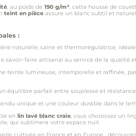
ité
, au poids de
190 g/m²
, cette housse de couet
on
teint en pièce
assure un blanc subtil et nature
pales :
ière naturelle, saine et thermorégulatrice, idéale
le savoir-faire artisanal au service de la qualité et
ne teinte lumineuse, intemporelle et raffinée, par
 équilibre parfait entre souplesse et résistance
 rendu unique et une couleur durable dans le te
tte en
lin lavé blanc craie
, vous choisissez un lin
ble, qui sublimera votre espace nuit.
relle cultivée en France et en Europe , découvrez