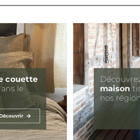
e couette
Découvre
ans le
maison
ti
nos région
Découvrir