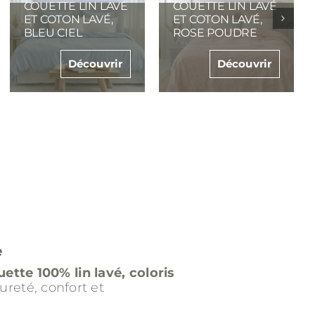
COUETTE LIN LAVÉ
COUETTE LINLAVÉ
ET COTON LAVÉ,
ET COTON LAVÉ,
BLEU CÉLADON
BLANC CRAIE
Découvrir
Découvrir
e
ette 100% lin lavé, coloris
 pureté, confort et