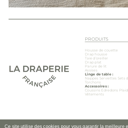
PRODUITS
Housse de couette
Drap housse
Taie d’oreiller
Drap plat
Parure de lit
Assises
Linge de table :
Nappes
Serviettes
Sets 
Torchons
Accessoires :
Coussins
Edredons
Plai
Vêtements
Ce site utilise des cookies pour vous garantir la meilleure 