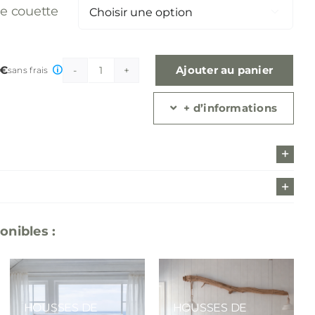
e couette

 €
Ajouter au panier
sans frais
quantité
de
Housses
+ d’informations
de
couette
lin
lavé,
blanc
craie
onibles :
HOUSSES DE
HOUSSES DE