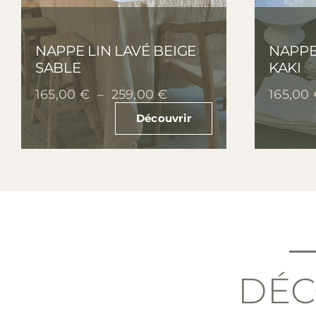
NAPPE LIN LAVÉ BEIGE
NAPPE
SABLE
KAKI
Plage
165,00
€
–
259,00
€
165,00
de
Découvrir
prix :
165,00 €
à
259,00 €
DÉ