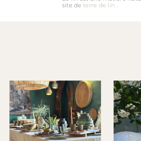
site de
terre de lin
.