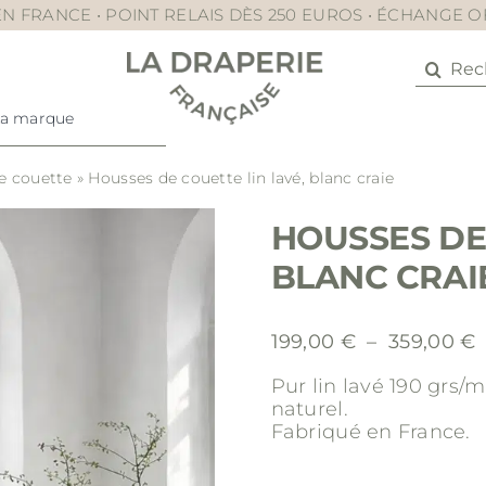
N FRANCE • POINT RELAIS DÈS 250 EUROS • ÉCHANGE 
Recher
La marque
e couette
»
Housses de couette lin lavé, blanc craie
HOUSSES DE 
BLANC CRAI
199,00
€
–
359,00
€
Pur lin lavé 190 grs/
p
naturel.
1
Fabriqué en France.
3