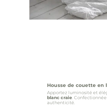
VÉ
COUETTE LIN LAVÉ
COUETTE LIN LAVÉ
ET COTON LAVÉ,
ET COTON LAVÉ,
VERT KAKI
BLEU CIEL
ir
Découvrir
Découvrir
Housse de couette en li
Apportez luminosité et él
blanc craie
. Confectionnée
authenticité.