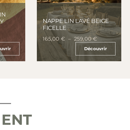
IN
NAPPE LIN LAVÉ BEIGE
RY
FICELLE
lage
e
Plage
165,00
€
–
259,00
€
rix :
de
uvrir
Découvrir
5,00 €
prix :
165,00 €
0,00 €
à
259,00 €
MENT