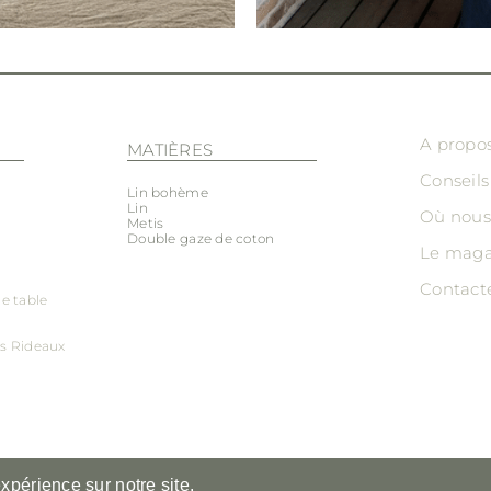
A propo
MATIÈRES
Conseils
Lin bohème
Lin
Où nous
Metis
Double gaze de coton
Le maga
Contact
de table
ds
Rideaux
expérience sur notre site.