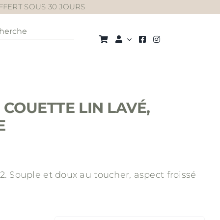
OFFERT SOUS 30 JOURS
cher:
COUETTE LIN LAVÉ,
E
Plage
de
m2.
Souple et doux au toucher, aspect froissé
rix :
99,00 €
à
59,00 €