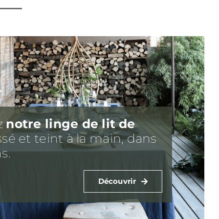
z
notre linge de lit
de
ssé et teint à la main, dans
s.
Découvrir