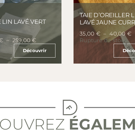
TAIE D’OREILLER L
 LIN LAVÉ VERT
LAVÉ JAUNE CUR
P
35,00
€
–
40,00
€
Plage
d
€
–
259,00
€
Rupture de stock
de
p
Découvrir
Déco
prix :
3
165,00 €
à
à
4
259,00 €
COUVREZ
ÉGALE