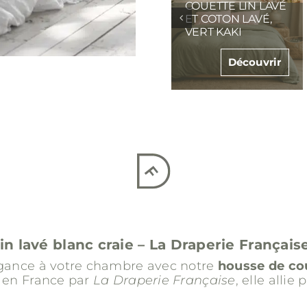
COUETTE LIN LAVÉ
COUETTE LIN LAVÉ
ET COTON LAVÉ,
ET COTON LAVÉ,
ROSE POUDRE
BEIGE FICELLE
Découvrir
Découvrir
n lavé blanc craie – La Draperie Français
égance à votre chambre avec notre
housse de cou
 en France par
La Draperie Française
, elle allie