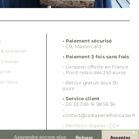
s
• Paiement sécurisé
• CB, Mastercard
 & entretien
• Paiement 3 fois sans frais
 trouver
• Livraison offerte en France
zine
• Point relais dès 250 euros
ez-nous
• Retour gratuit sous 30
jours
• Service client
• 00 33 (0)6 16 98 56 36
•
contact@ladraperiefrancaise.fr
•
Mentions légales
•
CGV
✕
Apprendre encore plus
Refuser
Acceptez