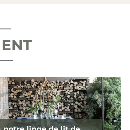
MENT
z
notre linge de lit
de