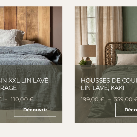
N XXL LIN LAVÉ,
HOUSSES DE COU
ORAGE
LIN LAVÉ, KAKI
Plage
€
–
110,00
€
199,00
€
–
359,00
de
Découvrir
Déco
prix :
90,00 €
à
110,00 €