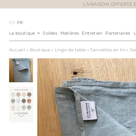
Passer
LIVRAISON OFFERTE E
au
contenu
EN
FR
La boutique
Soldes
Matières
Entretien
Partenaires
Accueil
»
Boutique
»
Linge de table
»
Serviettes en lin
»
Se