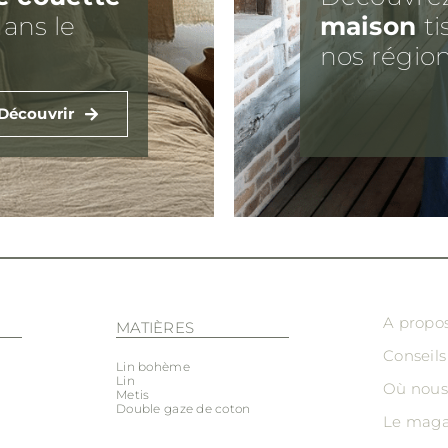
ans le
maison
ti
nos région
Découvrir
A propo
MATIÈRES
Conseils
Lin bohème
Lin
Où nous
Metis
Double gaze de coton
Le maga