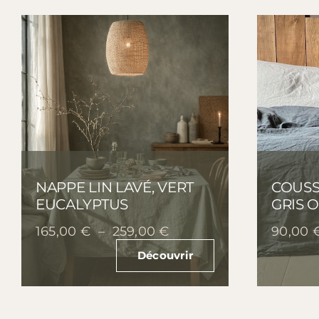
NAPPE LIN LAVÉ, VERT
COUSSI
EUCALYPTUS
GRIS 
Plage
165,00
€
–
259,00
€
90,00
de
Découvrir
prix :
165,00 €
à
259,00 €