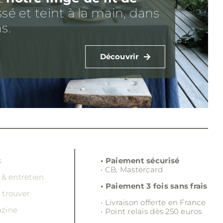
ssé et teint à la main, dans
s.
Découvrir
s
• Paiement sécurisé
• CB, Mastercard
 & entretien
• Paiement 3 fois sans frais
 trouver
• Livraison offerte en France
zine
• Point relais dès 250 euros