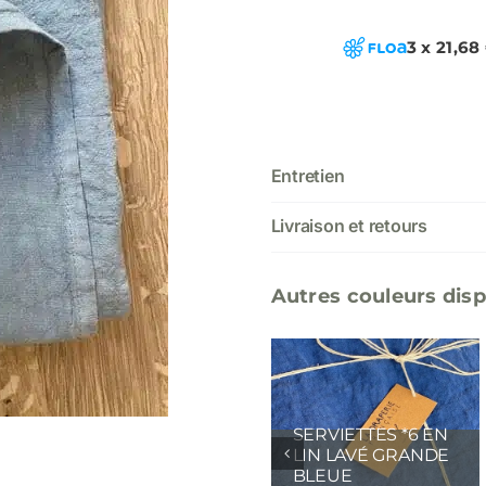
3 x 21,68
Entretien
Livraison et retours
Autres couleurs disp
S *6 EN
SERVIETTES *6 EN
SERVIETTES 
LIN LAVÉ GRANDE
LIN LAVÉ VE
E
BLEUE
EUCALYPTUS