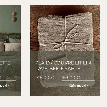
ETTE
PLAID / COUVRE LIT LIN
LAVÉ, BEIGE SABLE
Plage
Plage
€
149,00
€
–
169,00
€
de
de
uvrir
Découvrir
prix :
prix :
199,00 €
149,00 €
à
à
359,00 €
169,00 €