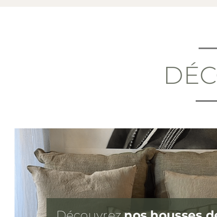
DÉ
Découvrez
nos housses d