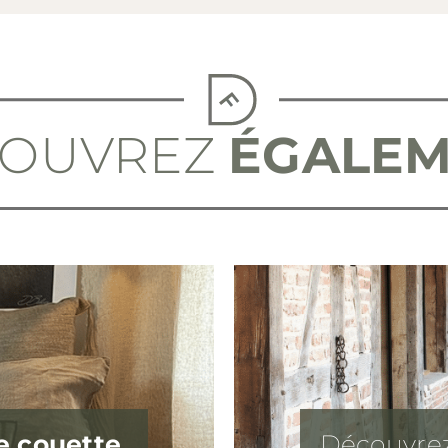
COUVREZ
ÉGALE
e couette
Découvre