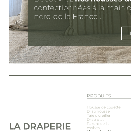
confectionnées à la main d
nord de la France .
PRODUITS
Housse de couette
Drap housse
Taie d’oreiller
Drap plat
Parure de lit
Assises