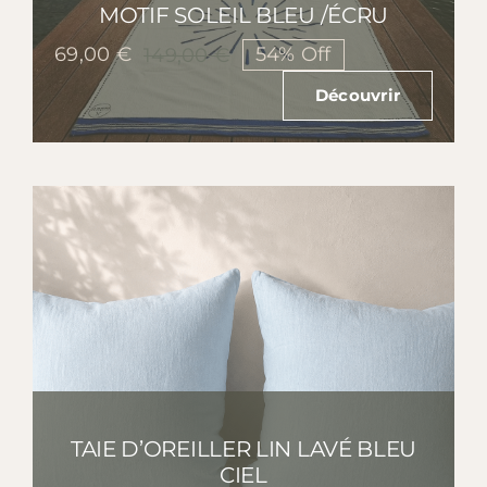
MOTIF SOLEIL BLEU /ÉCRU
69,00
€
54% Off
149,00
€
Le
Le
prix
prix
Découvrir
initial
actuel
était :
est :
149,00 €.
69,00 €.
TAIE D’OREILLER LIN LAVÉ BLEU
CIEL