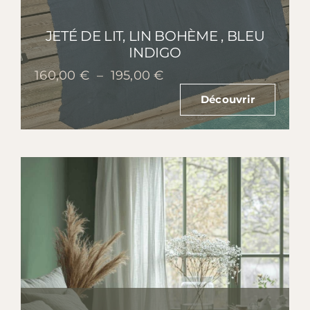
JETÉ DE LIT, LIN BOHÈME , BLEU
INDIGO
Plage
160,00
€
–
195,00
€
de
Découvrir
prix :
160,00 €
à
195,00 €