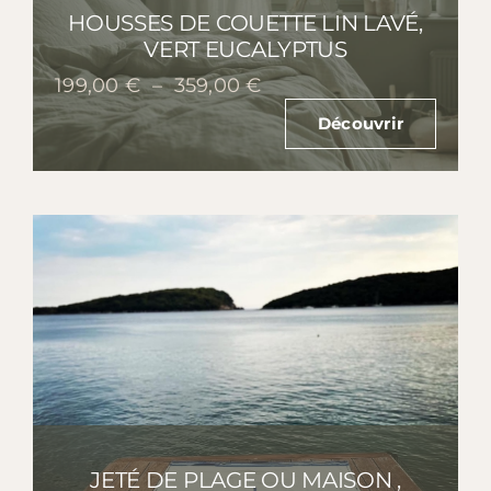
HOUSSES DE COUETTE LIN LAVÉ,
VERT EUCALYPTUS
Plage
199,00
€
–
359,00
€
de
Découvrir
prix :
199,00 €
à
359,00 €
JETÉ DE PLAGE OU MAISON ,