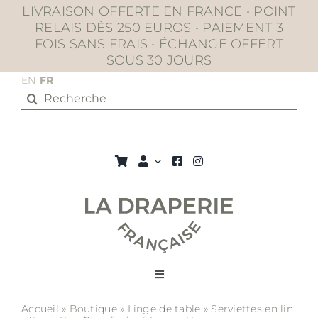
Passer
LIVRAISON OFFERTE EN FRANCE • POINT
au
RELAIS DÈS 250 EUROS • PAIEMENT 3
contenu
FOIS SANS FRAIS • ÉCHANGE OFFERT
SOUS 30 JOURS
EN
FR
Rechercher:
Toggle
Navigation
Accueil
»
Boutique
»
Linge de table
»
Serviettes en lin
La boutique