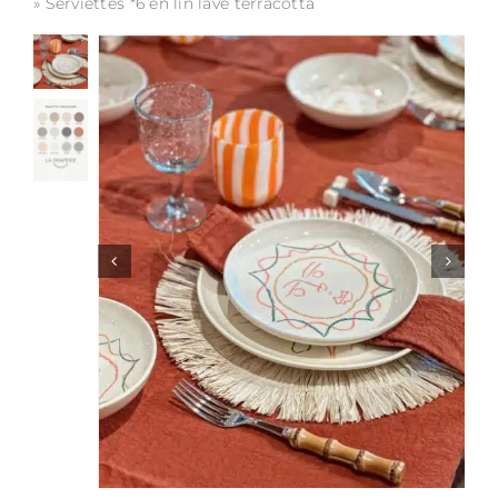
»
Serviettes *6 en lin lavé terracotta
Soldes
Matières
Entretien
Partenaires
La marque