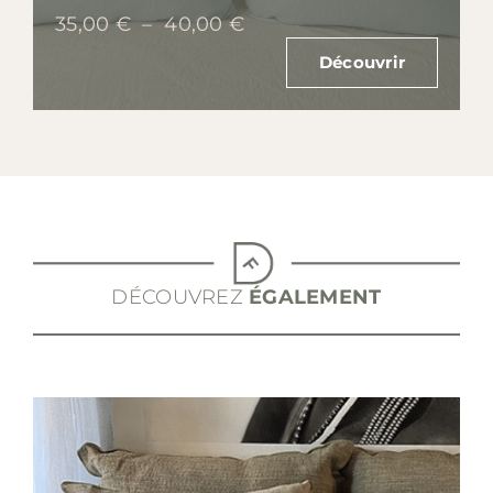
Plage
35,00
€
–
40,00
€
de
Découvrir
prix :
35,00 €
à
40,00 €
DÉCOUVREZ
ÉGALEMENT