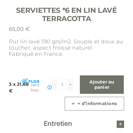
SERVIETTES *6 EN LIN LAVÉ
TERRACOTTA
65,00
€
Pur lin lavé 190 grs/m2.
Souple et doux au
toucher, aspect froissé naturel.
Fabriqué en France.
Ajouter au
3 x 21,68
sans
quantité
panier
€
frais
de
Serviettes
+ d’informations
*6
en
lin
Entretien
lavé
terracotta