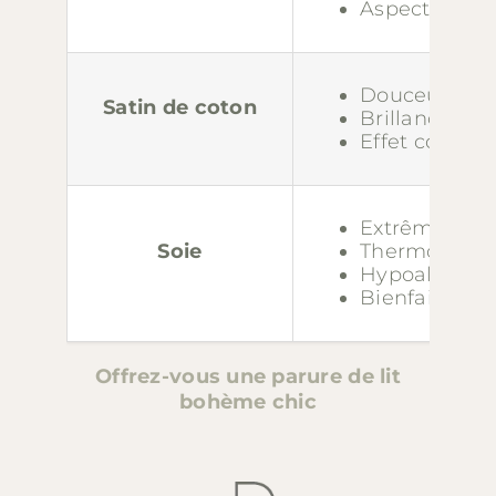
Aspect mat 
Douceur pea
Satin de coton
Brillance élé
Effet cocon r
Extrême dou
Soie
Thermorégula
Hypoallergé
Bienfaits po
Offrez-vous une parure de lit
bohème chic