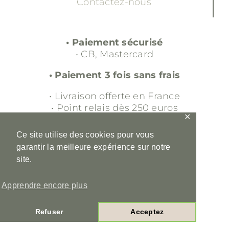
Contactez-nous
• Paiement sécurisé
• CB, Mastercard
• Paiement 3 fois sans frais
• Livraison offerte en France
• Point relais dès 250 euros
✕
• Retour gratuit sous 30 jours
Ce site utilise des cookies pour vous
garantir la meilleure expérience sur notre
• Service client
site.
• 00 33 (0)6 16 98 56 36
• contact@ladraperiefrancaise.fr
Apprendre encore plus
•
Mentions légales
•
CGV
Refuser
Acceptez