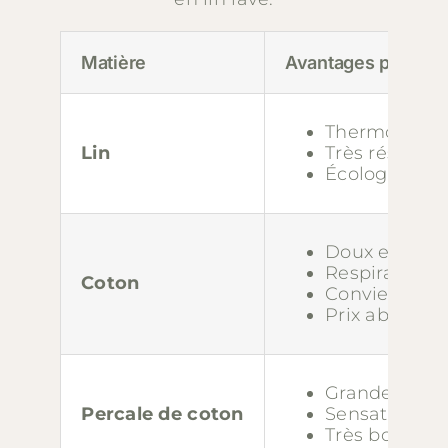
Matière
Avantages princip
Thermorégulate
Lin
Très résistan
Écologique
Doux et agré
Respirant
Coton
Convient à to
Prix abordab
Grande douc
Percale de coton
Sensation de 
Très bonne t