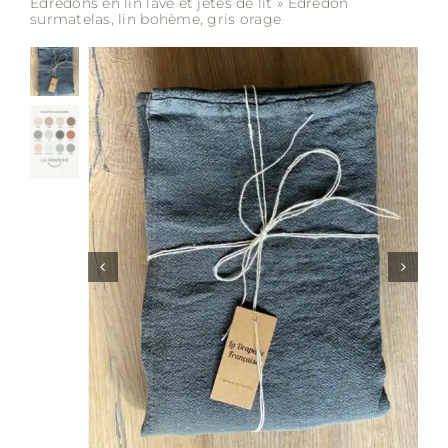
Edredons en lin lavé et jetés de lit
»
Edredon
surmatelas, lin bohème, gris orage
Soldes
Matières
Entretien
Partenaires
La marque