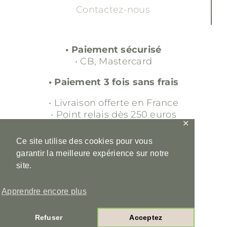
Contactez-nous
• Paiement sécurisé
• CB, Mastercard
• Paiement 3 fois sans frais
• Livraison offerte en France
• Point relais dès 250 euros
✕
• Retour gratuit sous 30 jours
Ce site utilise des cookies pour vous
garantir la meilleure expérience sur notre
• Service client
site.
• 00 33 (0)6 16 98 56 36
• contact@ladraperiefrancaise.fr
Apprendre encore plus
•
Mentions légales
•
CGV
Refuser
Acceptez