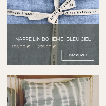
NAPPE LIN BOHÈME , BLEU CIEL
Plage
165,00
€
–
235,00
€
de
Découvrir
prix :
165,00 €
à
235,00 €