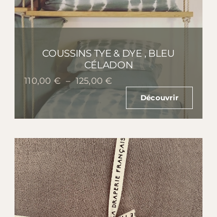
COUSSINS TYE & DYE , BLEU
CÉLADON
Plage
110,00
€
–
125,00
€
de
Découvrir
prix :
110,00 €
à
125,00 €