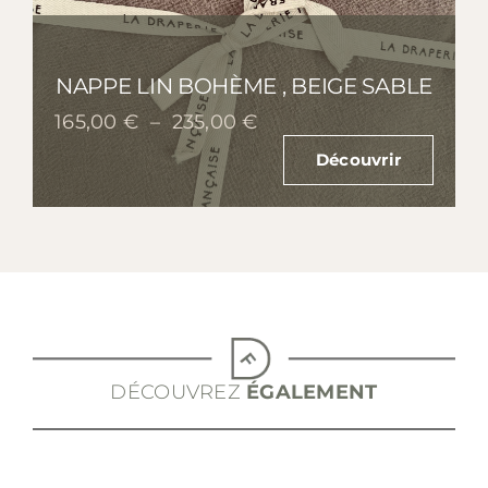
NAPPE LIN BOHÈME , BEIGE SABLE
Plage
165,00
€
–
235,00
€
de
Découvrir
prix :
165,00 €
à
235,00 €
DÉCOUVREZ
ÉGALEMENT