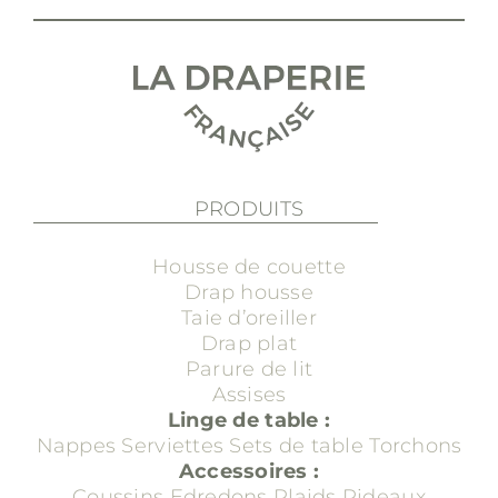
PRODUITS
Housse de couette
Drap housse
Taie d’oreiller
Drap plat
Parure de lit
Assises
Linge de table :
Nappes
Serviettes
Sets de table
Torchons
Accessoires :
Coussins
Edredons
Plaids
Rideaux