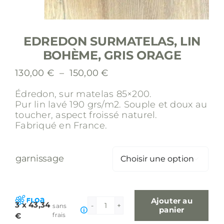
EDREDON SURMATELAS, LIN
BOHÈME, GRIS ORAGE
Plage
130,00
€
–
150,00
€
de
Édredon, sur matelas 85×200.
prix :
Pur lin lavé 190 grs/m2.
Souple et doux au
130,00 €
toucher, aspect froissé naturel.
à
Fabriqué en France.
150,00 €
garnissage

Ajouter au
3 x 43,34
sans
quantité
panier
€
frais
de