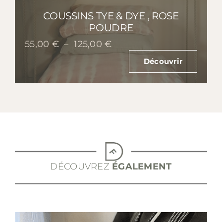
COUSSINS TYE & DYE , ROSE
POUDRE
Plage
55,00
€
–
125,00
€
de
Découvrir
prix :
55,00 €
à
125,00 €
DÉCOUVREZ
ÉGALEMENT