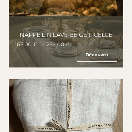
NAPPE LIN LAVÉ BEIGE FICELLE
Plage
165,00
€
–
259,00
€
de
Découvrir
prix :
165,00 €
à
259,00 €