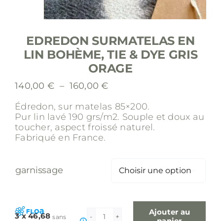
EDREDON SURMATELAS EN
LIN BOHÈME, TIE & DYE GRIS
ORAGE
Plage
140,00
€
–
160,00
€
de
Édredon, sur matelas 85×200.
prix :
Pur lin lavé 190 grs/m2.
Souple et doux au
140,00 €
toucher, aspect froissé naturel.
à
Fabriqué en France.
160,00 €
garnissage

Ajouter au
3 x 46,68
sans
quantité
panier