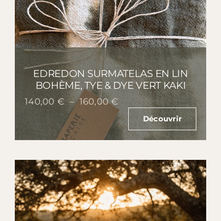
EDREDON SURMATELAS EN LIN
BOHÈME, TYE & DYE VERT KAKI
Plage
140,00
€
–
160,00
€
de
Découvrir
prix :
140,00 €
à
160,00 €