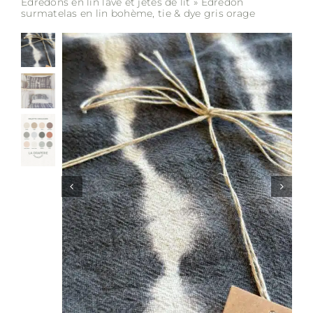
Edredons en lin lavé et jetés de lit
»
Edredon
surmatelas en lin bohème, tie & dye gris orage
Soldes
Matières
Entretien
Partenaires
La marque