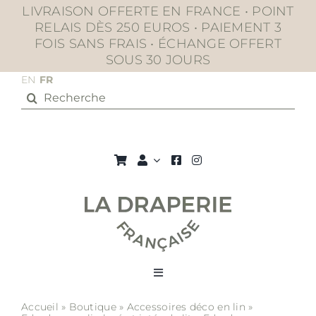
Passer
LIVRAISON OFFERTE EN FRANCE • POINT
au
RELAIS DÈS 250 EUROS • PAIEMENT 3
contenu
FOIS SANS FRAIS • ÉCHANGE OFFERT
SOUS 30 JOURS
EN
FR
Rechercher:
Toggle
Navigation
Accueil
»
Boutique
»
Accessoires déco en lin
»
La boutique