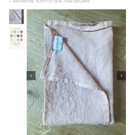
»
Serviettes *6 en lin lavé rose poudre
Soldes
Matières
Entretien
Partenaires
La marque