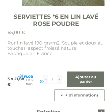
SERVIETTES *6 EN LIN LAVÉ
ROSE POUDRE
65,00
€
Pur lin lavé 190 grs/m2.
Souple et doux au
toucher, aspect froissé naturel.
Fabriqué en France.
Ajouter au
3 x 21,68
sans
quantité
panier
€
frais
de
Serviettes
+ d’informations
*6
en
lin
Entretien