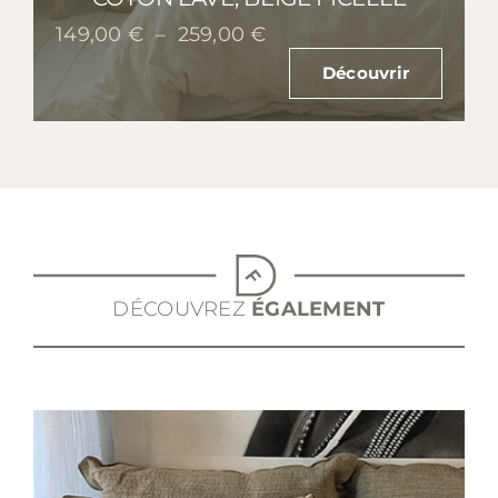
Plage
149,00
€
–
259,00
€
de
Découvrir
prix :
149,00 €
à
259,00 €
DÉCOUVREZ
ÉGALEMENT