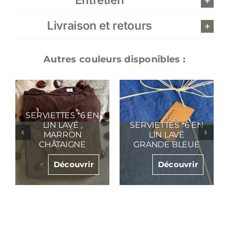
lavé
rose
poudre
Livraison et retours
Autres couleurs disponibles :
SERVIETTES *6 EN
SERVIETTES *6 EN
LIN LAVÉ VERT
LIN LAVÉ VERT
EUCALYPTUS
TILLEUL
Découvrir
Découvrir