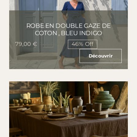
ROBE EN DOUBLE GAZE DE
COTON , BLEU INDIGO
79,00
€
46% Off
145,00
€
Le
Le
prix
prix
Découvrir
initial
actuel
était :
est :
145,00 €.
79,00 €.