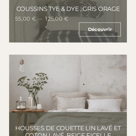
COUSSINS TYE & DYE , GRIS ORAGE
Plage
55,00
€
–
125,00
€
de
Découvrir
prix :
55,00 €
à
125,00 €
HOUSSES DE COUETTE LIN LAVÉ ET
COTON LAVÉ, BEIGE FICELLE