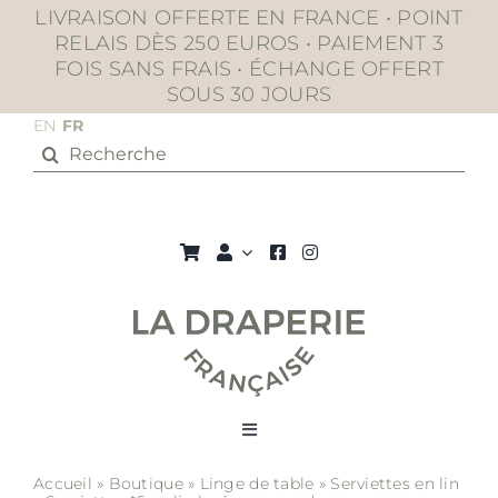
Passer
LIVRAISON OFFERTE EN FRANCE • POINT
au
RELAIS DÈS 250 EUROS • PAIEMENT 3
contenu
FOIS SANS FRAIS • ÉCHANGE OFFERT
SOUS 30 JOURS
EN
FR
Rechercher:
Toggle
Navigation
Accueil
»
Boutique
»
Linge de table
»
Serviettes en lin
La boutique