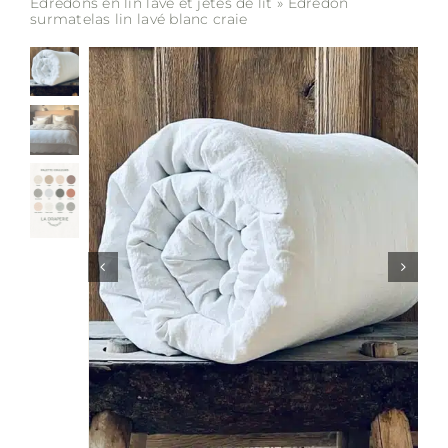
Edredons en lin lavé et jetés de lit
»
Edredon
surmatelas lin lavé blanc craie
Soldes
Matières
Entretien
Partenaires
La marque