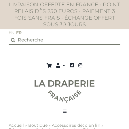
Passer
LIVRAISON OFFERTE EN FRANCE • POINT
au
RELAIS DÈS 250 EUROS • PAIEMENT 3
contenu
FOIS SANS FRAIS • ÉCHANGE OFFERT
SOUS 30 JOURS
EN
FR
Rechercher:
Toggle
Navigation
Accueil
»
Boutique
»
Accessoires déco en lin
»
La boutique