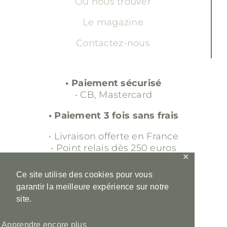
Où nous trouver
Le magazine
Contactez-nous
• Paiement sécurisé
• CB, Mastercard
• Paiement 3 fois sans frais
• Livraison offerte en France
• Point relais dès 250 euros
✕
• Retour gratuit sous 30 jours
Ce site utilise des cookies pour vous
garantir la meilleure expérience sur notre
• Service client
site.
• 00 33 (0)6 16 98 56 36
• contact@ladraperiefrancaise.fr
Apprendre encore plus