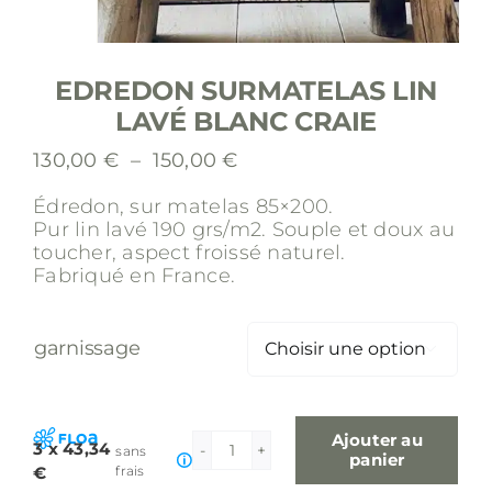
EDREDON SURMATELAS LIN
LAVÉ BLANC CRAIE
Plage
130,00
€
–
150,00
€
de
Édredon, sur matelas 85×200.
prix :
Pur lin lavé 190 grs/m2.
Souple et doux au
130,00 €
toucher, aspect froissé naturel.
à
Fabriqué en France.
150,00 €
garnissage

Ajouter au
3 x 43,34
sans
quantité
panier
€
frais
de