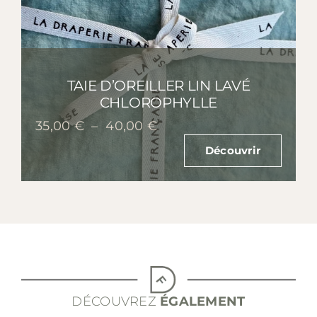
TAIE D’OREILLER LIN LAVÉ
CHLOROPHYLLE
Plage
35,00
€
–
40,00
€
de
Découvrir
prix :
35,00 €
à
40,00 €
DÉCOUVREZ
ÉGALEMENT